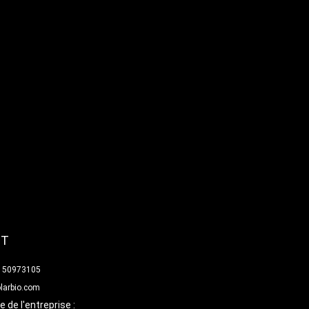
CT
0 50973105
larbio.com
 de l'entreprise :