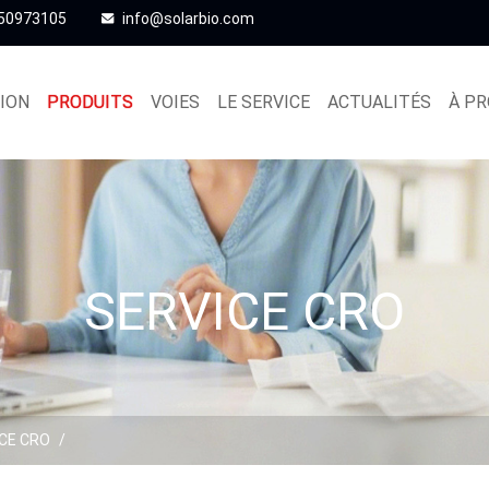
 50973105
info@solarbio.com
ION
PRODUITS
VOIES
LE SERVICE
ACTUALITÉS
À PR
SERVICE CRO
CE CRO
/