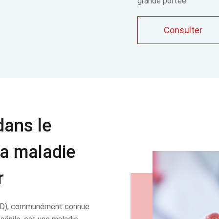
grande portée.
Consulter
dans le
la maladie
r
(AD), communément connue