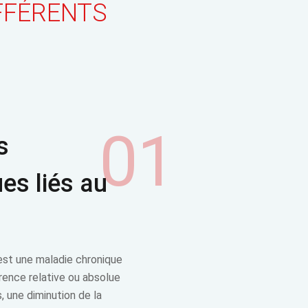
FFÉRENTS
01
s
es liés au
est une maladie chronique
rence relative ou absolue
s, une diminution de la