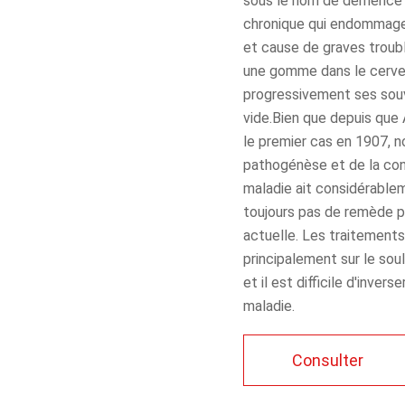
sous le nom de démence s
chronique qui endommage
et cause de graves troub
une gomme dans le cervea
progressivement ses souv
vide.Bien que depuis que 
le premier cas en 1907, 
pathogénèse et de la con
maladie ait considérableme
toujours pas de remède po
actuelle. Les traitement
principalement sur le s
et il est difficile d'invers
maladie.
Consulter