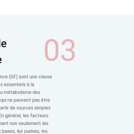
03
de
e
nce (GF) sont une classe
 essentiels à la
au métabolisme des
qui ne peuvent pas être
artir de sources simples
En général, les facteurs
nent non seulement les
 bases, les purines, les