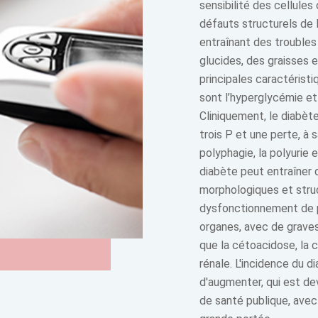
sensibilité des cellules 
défauts structurels de l
entraînant des trouble
glucides, des graisses 
principales caractérist
sont l’hyperglycémie et 
Cliniquement, le diabète
trois P et une perte, à s
polyphagie, la polyurie 
diabète peut entraîner
morphologiques et struc
dysfonctionnement de p
organes, avec de grave
que la cétoacidose, la c
rénale. L'incidence du d
d'augmenter, qui est d
de santé publique, avec