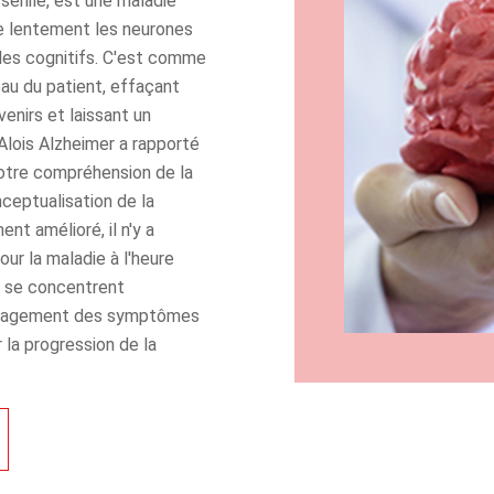
énile, est une maladie
 lentement les neurones
les cognitifs. C'est comme
u du patient, effaçant
enirs et laissant un
Alois Alzheimer a rapporté
notre compréhension de la
ceptualisation de la
nt amélioré, il n'y a
ur la maladie à l'heure
s se concentrent
oulagement des symptômes
er la progression de la