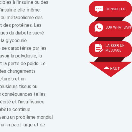
cibles à l'insuline ou des
CONSULTER
'insuline elle-même,
s du métabolisme des
et des protéines. Les
SUR WHATSAPP
iques du diabète sucré
la glycosurie.
LAISSER UN
 se caractérise par les
MESSAGE
avoir la polydipsie, la
et la perte de poids. Le
HAUT
 des changements
turels et un
lusieurs tissus ou
s conséquences telles
écité et l'insuffisance
iabète continue
evenu un problème mondial
 un impact large et de