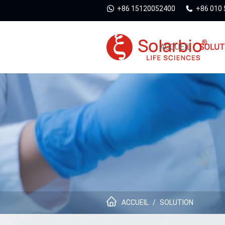
+86 15120052400
+86 010
ACCUEIL
SOLUT
ACCUEIL
/
SOLUTION