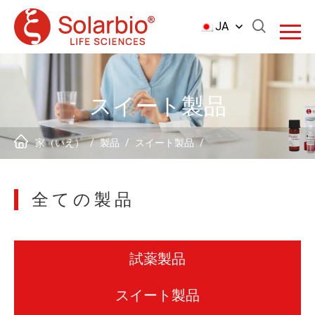
JA
スイート製品
家（いえ）
/
製品
/
スイート製品
/
全ての製品
試薬製品
スイート製品