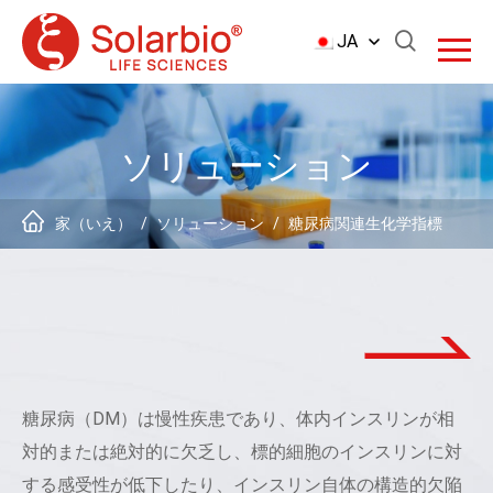
JA
ソリューション
家（いえ）
/
ソリューション
/
糖尿病関連生化学指標
糖尿病（DM）は慢性疾患であり、体内インスリンが相
対的または絶対的に欠乏し、標的細胞のインスリンに対
する感受性が低下したり、インスリン自体の構造的欠陥