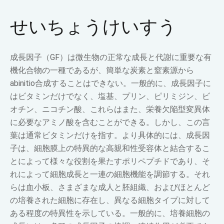
せいちょうけいすう
成長因子（GF）は微生物の正常な成長と代謝に重要な有
機化合物の一種であるが、簡単な炭素と窒素源から
abinitio合成することはできない。一般的に、成長因子に
はビタミンだけでなく、塩基、プリン、ピリミジン、ビ
オチン、ニコチン酸、これらはまた、栄養欠陥型変異体
に必要なアミノ酸を含むことができる。しかし、この言
葉は通常ビタミンだけを指す。より具体的には、成長因
子は、細胞膜上の特異的な高親和性受容体と結合するこ
とによって様々な役割を果たすポリペプチドであり、そ
れによって細胞成長と一連の細胞機能を調節する。それ
らは血小板、さまざまな成人と胚組織、およびほとんど
の培養された細胞に存在し、異なる細胞タイプに対して
ある程度の特異性を示している。一般的に、培養細胞の