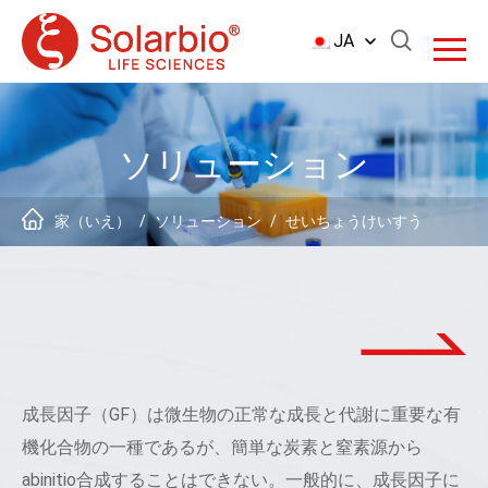
JA
ソリューション
家（いえ）
/
ソリューション
/
せいちょうけいすう
成長因子（GF）は微生物の正常な成長と代謝に重要な有
機化合物の一種であるが、簡単な炭素と窒素源から
abinitio合成することはできない。一般的に、成長因子に