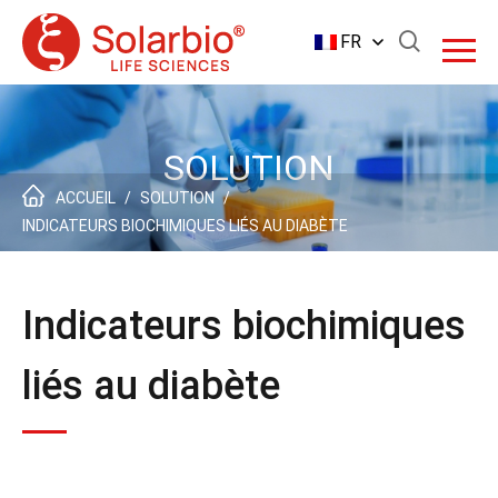
FR
SOLUTION
ACCUEIL
/
SOLUTION
/
INDICATEURS BIOCHIMIQUES LIÉS AU DIABÈTE
Indicateurs biochimiques
liés au diabète